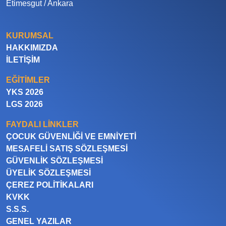
Etimesgut / Ankara
KURUMSAL
HAKKIMIZDA
İLETIŞIM
EĞITIMLER
YKS 2026
LGS 2026
FAYDALI LINKLER
ÇOCUK GÜVENLIĞI VE EMNIYETI
MESAFELI SATIŞ SÖZLEŞMESI
GÜVENLIK SÖZLEŞMESI
ÜYELIK SÖZLEŞMESI
ÇEREZ POLITIKALARI
KVKK
S.S.S.
GENEL YAZILAR