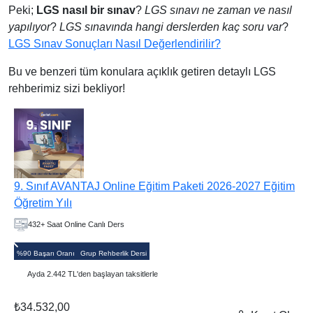
Peki;
LGS nasıl bir sınav
?
LGS sınavı ne zaman ve nasıl
yapılıyor
?
LGS sınavında hangi derslerden kaç soru var
?
LGS Sınav Sonuçları Nasıl Değerlendirilir?
Bu ve benzeri tüm konulara açıklık getiren detaylı LGS
rehberimiz sizi bekliyor!
9. Sınıf PREMIUM Online Eğitim Paketi 2026-2027 Eğitim
Öğretim Yılı
432+ Saat Online Canlı Ders
%95 Başarı Oranı
Kişiye Özel Eğitim Koçu
Ayda 4.045 TL'den başlayan taksitlerle
₺89.935,00