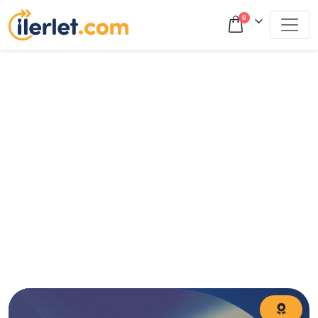
0
LGS sınavı nedir? LGS sınavı 2024 yılında 2 Haziran Pazar
günü yapılması planlanmaktadır. Sınavda 90 çoktan seçmeli
soru sorulacak ve bu sorular iki oturum halinde adaylara
yöneltilmektedir. Sınavın birinci oturumu sözel, ikinci
oturumu sayısal alanlardan oluşacaktır. LGS sınavı saat
kaçta? LGS sınavı birinci oturumu 09:30’da, ikinci oturumu
ise 11:30’da başlamıştı. Sınavın süresi de her oturum için 75
dakikadır. 2024 LGS tercih danışmanlığı, LGS tercih, LGS
tercih nasıl yapılır, LGS tercih yapma, e okul tercih