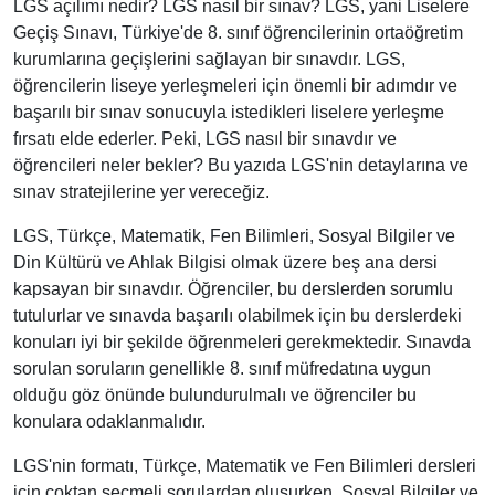
LGS açılımı nedir? LGS nasıl bir sınav? LGS, yani Liselere
Geçiş Sınavı, Türkiye'de 8. sınıf öğrencilerinin ortaöğretim
kurumlarına geçişlerini sağlayan bir sınavdır. LGS,
öğrencilerin liseye yerleşmeleri için önemli bir adımdır ve
başarılı bir sınav sonucuyla istedikleri liselere yerleşme
fırsatı elde ederler. Peki, LGS nasıl bir sınavdır ve
öğrencileri neler bekler? Bu yazıda LGS'nin detaylarına ve
sınav stratejilerine yer vereceğiz.
LGS, Türkçe, Matematik, Fen Bilimleri, Sosyal Bilgiler ve
Din Kültürü ve Ahlak Bilgisi olmak üzere beş ana dersi
kapsayan bir sınavdır. Öğrenciler, bu derslerden sorumlu
tutulurlar ve sınavda başarılı olabilmek için bu derslerdeki
konuları iyi bir şekilde öğrenmeleri gerekmektedir. Sınavda
sorulan soruların genellikle 8. sınıf müfredatına uygun
olduğu göz önünde bulundurulmalı ve öğrenciler bu
konulara odaklanmalıdır.
LGS'nin formatı, Türkçe, Matematik ve Fen Bilimleri dersleri
için çoktan seçmeli sorulardan oluşurken, Sosyal Bilgiler ve