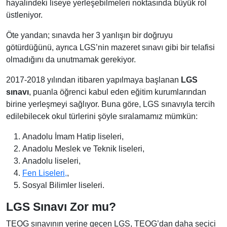
hayalindeki liseye yerleşebilmeleri noktasında büyük rol
üstleniyor.
Öte yandan; sınavda her 3 yanlışın bir doğruyu
götürdüğünü, ayrıca LGS’nin mazeret sınavı gibi bir telafisi
olmadığını da unutmamak gerekiyor.
2017-2018 yılından itibaren yapılmaya başlanan
LGS
sınavı
, puanla öğrenci kabul eden eğitim kurumlarından
birine yerleşmeyi sağlıyor. Buna göre, LGS sınavıyla tercih
edilebilecek okul türlerini şöyle sıralamamız mümkün:
Anadolu İmam Hatip liseleri,
Anadolu Meslek ve Teknik liseleri,
Anadolu liseleri,
Fen Liseleri,
,
Sosyal Bilimler liseleri.
LGS Sınavı Zor mu?
TEOG sınavının yerine geçen LGS, TEOG’dan daha seçici