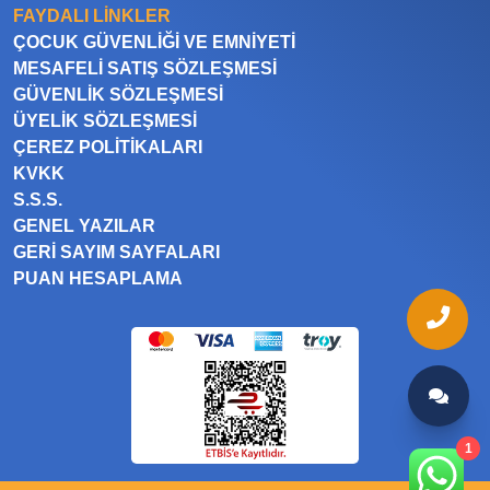
FAYDALI LINKLER
ÇOCUK GÜVENLIĞI VE EMNIYETI
MESAFELI SATIŞ SÖZLEŞMESI
GÜVENLIK SÖZLEŞMESI
ÜYELIK SÖZLEŞMESI
ÇEREZ POLITIKALARI
KVKK
S.S.S.
GENEL YAZILAR
GERI SAYIM SAYFALARI
PUAN HESAPLAMA
1