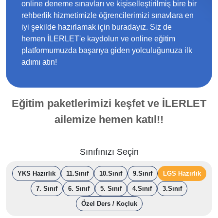
online deneme sınavları ve kişiselleştirilmiş bire bir
rehberlik hizmetimizle öğrencilerimizi sınavlara en
iyi şekilde hazırlamak için buradayız. Siz de
hemen İLERLET'e kaydolun ve online eğitim
platformumuzda başarıya giden yolculuğunuza ilk
adımı atın!
Eğitim paketlerimizi keşfet ve İLERLET
ailemize hemen katıl!!
Sınıfınızı Seçin
YKS Hazırlık
11.Sınıf
10.Sınıf
9.Sınıf
LGS Hazırlık
7. Sınıf
6. Sınıf
5. Sınıf
4.Sınıf
3.Sınıf
Özel Ders / Koçluk