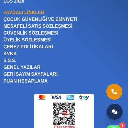
LGS 2026
FAYDALI LINKLER
ÇOCUK GÜVENLIĞI VE EMNIYETI
MESAFELI SATIŞ SÖZLEŞMESI
GÜVENLIK SÖZLEŞMESI
ÜYELIK SÖZLEŞMESI
ÇEREZ POLITIKALARI
KVKK
S.S.S.
GENEL YAZILAR
GERI SAYIM SAYFALARI
PUAN HESAPLAMA
1