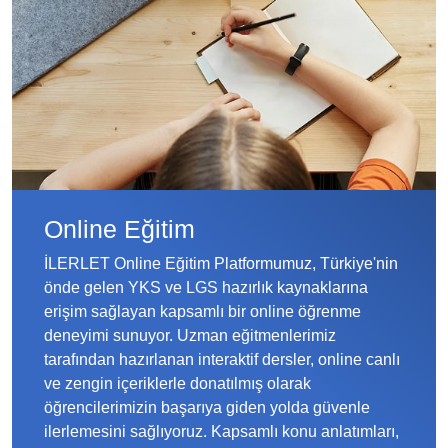
Online Eğitim
İLERLET Online Eğitim Platformumuz, Türkiye'nin
önde gelen YKS ve LGS hazırlık kaynaklarına
erişim sağlayan kapsamlı bir online öğrenme
deneyimi sunuyor. Uzman eğitmenlerimiz
tarafından hazırlanan interaktif dersler, online canlı
ve zengin içeriklerle donatılmış olarak
öğrencilerimizin başarıya giden yolda güvenle
ilerlemesini sağlıyoruz. Kapsamlı konu anlatımları,