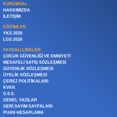
KURUMSAL
HAKKIMIZDA
İLETIŞIM
EĞITIMLER
YKS 2026
LGS 2026
FAYDALI LINKLER
ÇOCUK GÜVENLIĞI VE EMNIYETI
MESAFELI SATIŞ SÖZLEŞMESI
GÜVENLIK SÖZLEŞMESI
ÜYELIK SÖZLEŞMESI
ÇEREZ POLITIKALARI
KVKK
S.S.S.
GENEL YAZILAR
GERI SAYIM SAYFALARI
PUAN HESAPLAMA