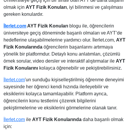
Üniversiteye geçiş için bir sınav olan AYT’de daha başarılı
olmak için
AYT Fizik Konuları
, iyi bilinmesi ve çalışılması
gereken konulardır.
İlerlet.com
AYT Fizik Konuları
blogu ile, öğrencilerin
üniversiteye geçiş döneminde başarılı olmaları ve AYT’de
hedeflerine ulaşabilmelerine yardımcı olur. İlerlet.com,
AYT
Fizik Konularında
öğrencilerin başarılarını artırmaya
yönelik bir platformdur. Detaylı konu anlatımları, çözümlü
örnek sorular, video dersler ve interaktif alıştırmalar ile
AYT
Fizik Konularını
kolayca öğrenebilir ve pekiştirebilirsiniz.
İlerlet.com
'un sunduğu kişiselleştirilmiş öğrenme deneyimi
sayesinde her öğrenci kendi hızında ilerleyebilir ve
eksiklerini kolayca tamamlayabilir. Platform ayrıca,
öğrencilerin konu testlerini çözerek bilgilerini
pekiştirmelerine ve eksiklerini görmelerine olanak tanır.
İlerlet.com
ile
AYT Fizik Konularında
daha başarılı olmak
için: