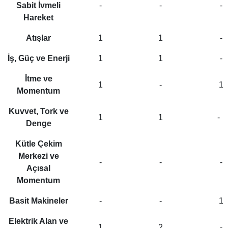
Sabit İvmeli
-
-
-
Hareket
Atışlar
1
1
-
İş, Güç ve Enerji
1
1
-
İtme ve
1
-
1
Momentum
Kuvvet, Tork ve
1
1
-
Denge
Kütle Çekim
Merkezi ve
-
-
-
Açısal
Momentum
Basit Makineler
-
-
1
Elektrik Alan ve
1
2
-