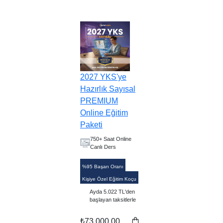
2027 YKS'ye
Hazırlık Sayısal
PREMIUM
Online Eğitim
Paketi
750+ Saat Online
Canlı Ders
%95 Başarı Oranı
Kişiye Özel Eğitim Koçu
Ayda 5.022 TL'den
başlayan taksitlerle
₺73.000,00