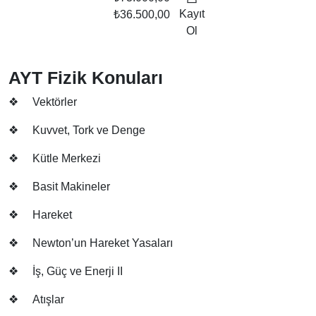
Kayıt
₺36.500,00
Ol
AYT Fizik Konuları
❖
Vektörler
❖
Kuvvet, Tork ve Denge
❖
Kütle Merkezi
❖
Basit Makineler
❖
Hareket
❖
Newton’un Hareket Yasaları
❖
İş, Güç ve Enerji II
❖
Atışlar