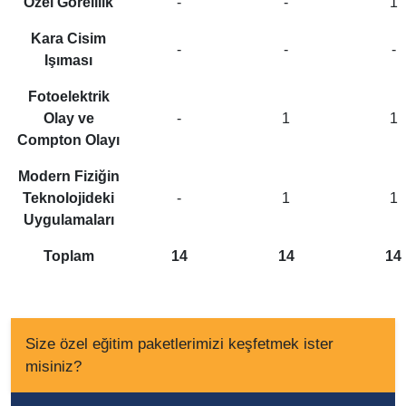
Özel Görelilik
-
-
1
Kara Cisim
-
-
-
Işıması
Fotoelektrik
Olay ve
-
1
1
Compton Olayı
Modern Fiziğin
Teknolojideki
-
1
1
Uygulamaları
Toplam
14
14
14
Size özel eğitim paketlerimizi keşfetmek ister
misiniz?