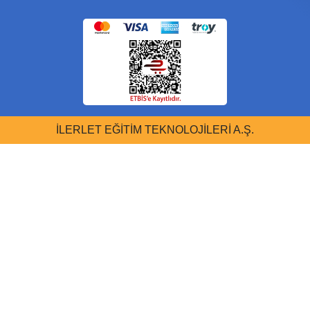
İLERLET EĞİTİM TEKNOLOJİLERİ A.Ş.