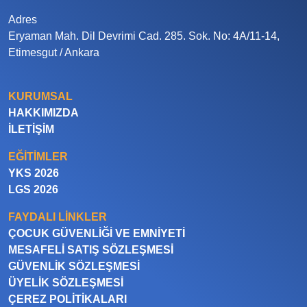
Adres
Eryaman Mah. Dil Devrimi Cad. 285. Sok. No: 4A/11-14,
Etimesgut / Ankara
KURUMSAL
HAKKIMIZDA
İLETIŞIM
EĞITIMLER
YKS 2026
LGS 2026
FAYDALI LINKLER
ÇOCUK GÜVENLIĞI VE EMNIYETI
MESAFELI SATIŞ SÖZLEŞMESI
GÜVENLIK SÖZLEŞMESI
ÜYELIK SÖZLEŞMESI
ÇEREZ POLITIKALARI