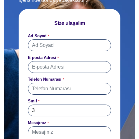
içerisinde dönüş yapacaklardır.
Size ulaşalım
Ad Soyad
*
E-posta Adresi
*
Telefon Numarası
*
Sınıf
*
Mesajınız
*