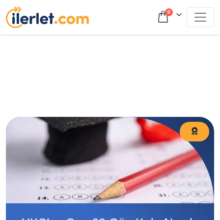
0
YKS’ye son 60 gün kala nasıl çalışılır? 2026 için TYT ve
AYT net artırma stratejileri ve son dönem çalışma programı.