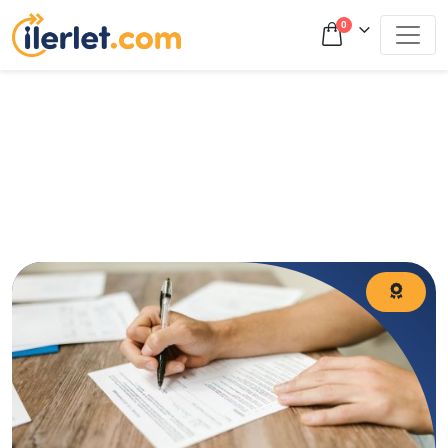
0
TYT Matematik 0’dan nasıl yapılır? 2026 için başlangıç
seviyesi TYT matematik çalışma planı ve net artırma
rehberi.