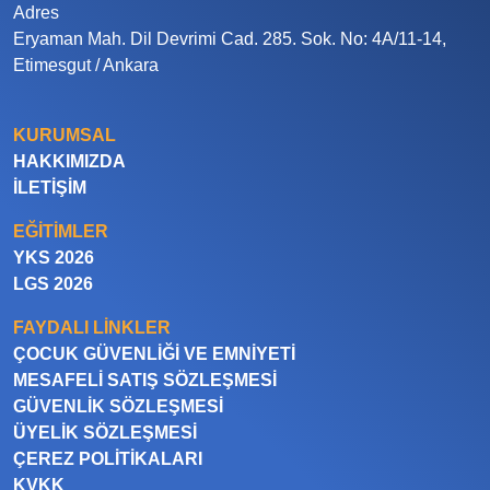
Adres
Eryaman Mah. Dil Devrimi Cad. 285. Sok. No: 4A/11-14,
Etimesgut / Ankara
KURUMSAL
HAKKIMIZDA
İLETIŞIM
EĞITIMLER
YKS 2026
LGS 2026
FAYDALI LINKLER
ÇOCUK GÜVENLIĞI VE EMNIYETI
MESAFELI SATIŞ SÖZLEŞMESI
GÜVENLIK SÖZLEŞMESI
ÜYELIK SÖZLEŞMESI
ÇEREZ POLITIKALARI
KVKK