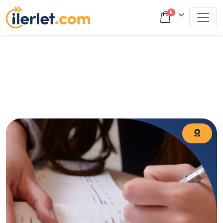
0
Son 30 günde TYT nasıl yetişir? 2026 için hızlandırılmış
TYT çalışma programı ve net artırma taktikleri.