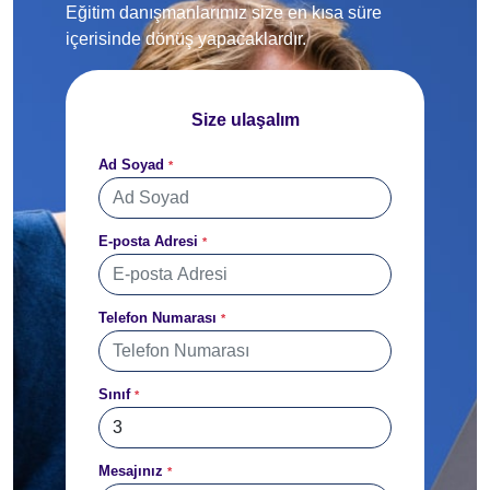
Eğitim danışmanlarımız size en kısa süre
içerisinde dönüş yapacaklardır.
Size ulaşalım
Ad Soyad
*
E-posta Adresi
*
Telefon Numarası
*
Sınıf
*
Mesajınız
*