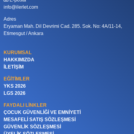
info@ilerlet.com
Adres
Eryaman Mah. Dil Devrimi Cad. 285. Sok. No: 4A/11-14,
Etimesgut / Ankara
KURUMSAL
HAKKIMIZDA
İLETIŞIM
EĞITIMLER
YKS 2026
LGS 2026
FAYDALI LINKLER
ÇOCUK GÜVENLIĞI VE EMNIYETI
MESAFELI SATIŞ SÖZLEŞMESI
GÜVENLIK SÖZLEŞMESI
ÜYELIK SÖZLEŞMESI