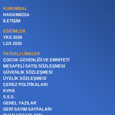
KURUMSAL
HAKKIMIZDA
İLETIŞIM
EĞITIMLER
YKS 2026
LGS 2026
FAYDALI LINKLER
ÇOCUK GÜVENLIĞI VE EMNIYETI
MESAFELI SATIŞ SÖZLEŞMESI
GÜVENLIK SÖZLEŞMESI
ÜYELIK SÖZLEŞMESI
ÇEREZ POLITIKALARI
KVKK
S.S.S.
GENEL YAZILAR
GERI SAYIM SAYFALARI