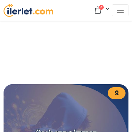
0
Üniversiteye Geçiş Sınavı (YKS) nedir? Üniversiteye Geçiş
Sınavı ne zaman? 2024 Üniversiteye Geçiş Sınavı takvimi
yayınlandı mı? Liseden üniversiteye geçiş sınavı,
Üniversiteye Geçiş Sınavı’na nasıl çalışılır?