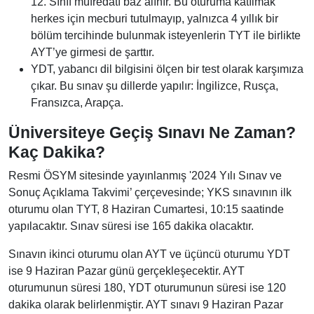
12. Sınıf müfredatı baz alınır. Bu oturuma katılmak
herkes için mecburi tutulmayıp, yalnızca 4 yıllık bir
bölüm tercihinde bulunmak isteyenlerin TYT ile birlikte
AYT’ye girmesi de şarttır.
YDT, yabancı dil bilgisini ölçen bir test olarak karşımıza
çıkar. Bu sınav şu dillerde yapılır: İngilizce, Rusça,
Fransızca, Arapça.
Üniversiteye Geçiş Sınavı Ne Zaman?
Kaç Dakika?
Resmi ÖSYM sitesinde yayınlanmış '2024 Yılı Sınav ve
Sonuç Açıklama Takvimi’ çerçevesinde; YKS sınavının ilk
oturumu olan TYT, 8 Haziran Cumartesi, 10:15 saatinde
yapılacaktır. Sınav süresi ise 165 dakika olacaktır.
Sınavın ikinci oturumu olan AYT ve üçüncü oturumu YDT
ise 9 Haziran Pazar günü gerçekleşecektir. AYT
oturumunun süresi 180, YDT oturumunun süresi ise 120
dakika olarak belirlenmiştir. AYT sınavı 9 Haziran Pazar