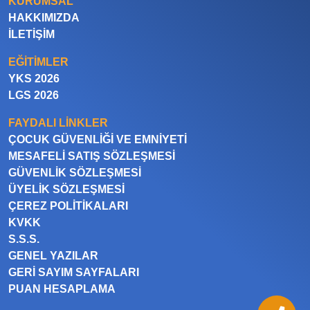
KURUMSAL
HAKKIMIZDA
İLETIŞIM
EĞITIMLER
YKS 2026
LGS 2026
FAYDALI LINKLER
ÇOCUK GÜVENLIĞI VE EMNIYETI
MESAFELI SATIŞ SÖZLEŞMESI
GÜVENLIK SÖZLEŞMESI
ÜYELIK SÖZLEŞMESI
ÇEREZ POLITIKALARI
KVKK
S.S.S.
GENEL YAZILAR
GERI SAYIM SAYFALARI
PUAN HESAPLAMA