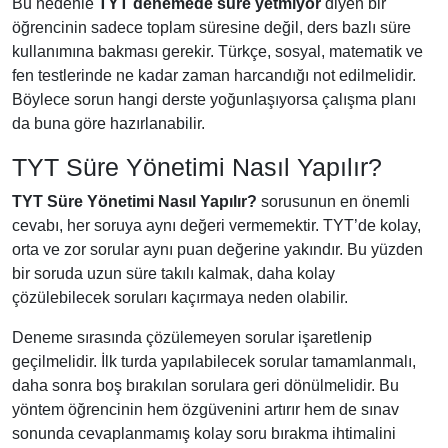
Bu nedenle
TYT denemede süre yetmiyor
diyen bir
öğrencinin sadece toplam süresine değil, ders bazlı süre
kullanımına bakması gerekir. Türkçe, sosyal, matematik ve
fen testlerinde ne kadar zaman harcandığı not edilmelidir.
Böylece sorun hangi derste yoğunlaşıyorsa çalışma planı
da buna göre hazırlanabilir.
TYT Süre Yönetimi Nasıl Yapılır?
TYT Süre Yönetimi Nasıl Yapılır?
sorusunun en önemli
cevabı, her soruya aynı değeri vermemektir. TYT’de kolay,
orta ve zor sorular aynı puan değerine yakındır. Bu yüzden
bir soruda uzun süre takılı kalmak, daha kolay
çözülebilecek soruları kaçırmaya neden olabilir.
Deneme sırasında çözülemeyen sorular işaretlenip
geçilmelidir. İlk turda yapılabilecek sorular tamamlanmalı,
daha sonra boş bırakılan sorulara geri dönülmelidir. Bu
yöntem öğrencinin hem özgüvenini artırır hem de sınav
sonunda cevaplanmamış kolay soru bırakma ihtimalini