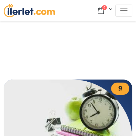
0
TYT denemede süre yetmiyor mu? Zaman yönetimi, soru
sırası, deneme analizi ve hız kazanma yöntemleriyle TYT
süreni doğru kullanmayı öğren