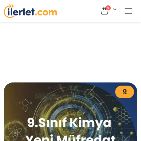
0
9.Sınıf Yeni Müfredat 9.Sınıf Kimya Nasıl Çalışılır? Kimyayı
Kolay Öğrenme Yöntemleri Kimya Nasıl Çalışılır? Yeni
Müfredat Konuları Neler?