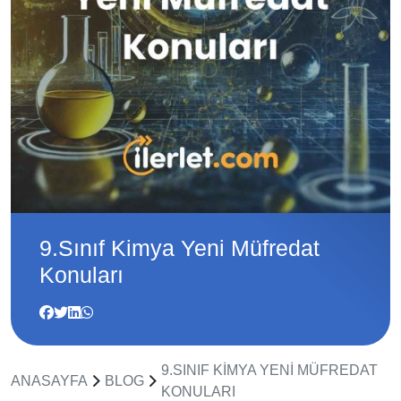
9.Sınıf Kimya Yeni Müfredat
Konuları
9.SINIF KIMYA YENI MÜFREDAT
ANASAYFA
BLOG
KONULARI