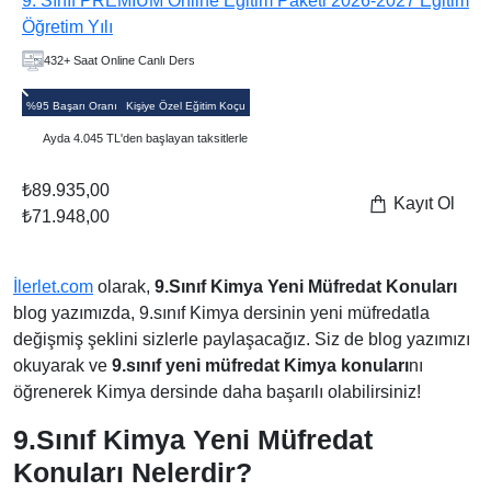
9. Sınıf PREMIUM Online Eğitim Paketi 2026-2027 Eğitim
Öğretim Yılı
432+ Saat Online Canlı Ders
%95 Başarı Oranı
Kişiye Özel Eğitim Koçu
Ayda 4.045 TL'den başlayan taksitlerle
₺89.935,00
Kayıt Ol
₺71.948,00
İlerlet.com
olarak,
9.Sınıf Kimya Yeni Müfredat Konuları
blog yazımızda, 9.sınıf Kimya dersinin yeni müfredatla
değişmiş şeklini sizlerle paylaşacağız. Siz de blog yazımızı
okuyarak ve
9.sınıf yeni müfredat Kimya konuları
nı
öğrenerek Kimya dersinde daha başarılı olabilirsiniz!
9.Sınıf Kimya Yeni Müfredat
Konuları Nelerdir?