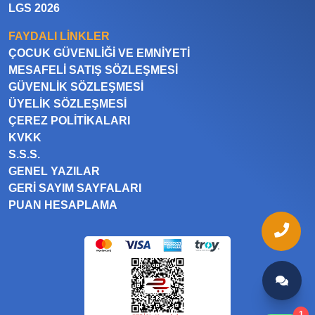
LGS 2026
FAYDALI LINKLER
ÇOCUK GÜVENLIĞI VE EMNIYETI
MESAFELI SATIŞ SÖZLEŞMESI
GÜVENLIK SÖZLEŞMESI
ÜYELIK SÖZLEŞMESI
ÇEREZ POLITIKALARI
KVKK
S.S.S.
GENEL YAZILAR
GERI SAYIM SAYFALARI
PUAN HESAPLAMA
1