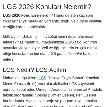
LGS 2026 Konuları Nelerdir?
LGS 2026 konuları nelerdir
? Hangi dersten kaç soru
çıkacak? Diye merak ediyorsanız, doğru ve güncel yanıtları
içeriğimizde bulabilirsiniz.
Milli Eğitim Bakanlığı’nın yaptığı resmi duyurular esas
alınarak hazırlanan bu makalemizde
2026 LGS konuları
ayrıntılarıyla yer alıyor. Veli ve öğrencilerin en çok merak
ettiği hususlardan biri olan
LGS güncel konular
bakalım
neler?
LGS Nedir? LGS Açılımı
Malum olduğu üzere
LGS
, ‘Liseye Geçiş Sınavı’ demektir.
Merkezî sınav ile öğrenci alacak liseler LGS sayesinde
öğrenci kabul eder. Örneğin; Anadolu liselerine ait Anadolu
teknik programları, Sosyal Bilimler Liseleri, Fen Liseleri
bunlardandır. Ayrıca özel proje ve program uygulamakta
olan öğretim kurumlarına yine bu sınav vasıtasıyla öğrenci