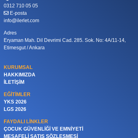
0312 710 05 05
E-posta
info@ilerlet.com
Adres
Eryaman Mah. Dil Devrimi Cad. 285. Sok. No: 4A/11-14,
Etimesgut / Ankara
KURUMSAL
HAKKIMIZDA
İLETIŞIM
EĞITIMLER
YKS 2026
LGS 2026
FAYDALI LINKLER
ÇOCUK GÜVENLIĞI VE EMNIYETI
MESAFELI SATIŞ SÖZLEŞMESI