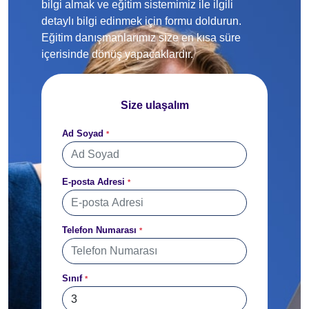
bilgi almak ve eğitim sistemimiz ile ilgili
detaylı bilgi edinmek için formu doldurun.
Eğitim danışmanlarımız size en kısa süre
içerisinde dönüş yapacaklardır.
Size ulaşalım
Ad Soyad
*
E-posta Adresi
*
Telefon Numarası
*
Sınıf
*