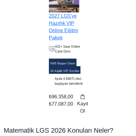
2027 LGS'ye
Hazırlık VIP
Online Eğitim
Paketi
432+ Saat Online
Canlı Ders
%95 Başarı Oranı
16 Kişilik VIP Sınıflar
Ayda 4.896TL'den
başlayan taksitlerle
₺96.358,00
Kayıt
₺77.087,00
Ol
Matematik LGS 2026 Konuları Neler?