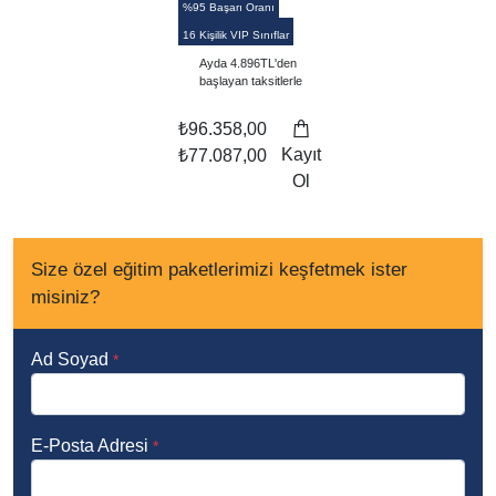
%95 Başarı Oranı
16 Kişilik VIP Sınıflar
Ayda 4.896TL'den
başlayan taksitlerle
₺96.358,00
Kayıt
₺77.087,00
Ol
Size özel eğitim paketlerimizi keşfetmek ister
misiniz?
Ad Soyad
*
E-Posta Adresi
*