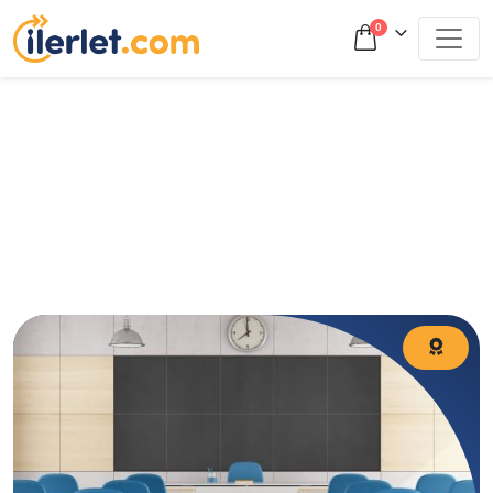
0
Blog yazımızda 2024 YKS’nin ilk oturumu olan TYT’de
hangi derslerden hangi konular çıktığını paylaşarak
öğrencilerin çıkmış sorulardaki başarılarını artırmayı
hedefliyoruz.