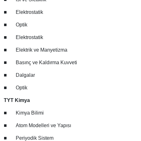
■
Elektrostatik
■
Optik
■
Elektrostatik
■
Elektrik ve Manyetizma
■
Basınç ve Kaldırma Kuvveti
■
Dalgalar
■
Optik
TYT Kimya
■
Kimya Bilimi
■
Atom Modelleri ve Yapısı
■
Periyodik Sistem