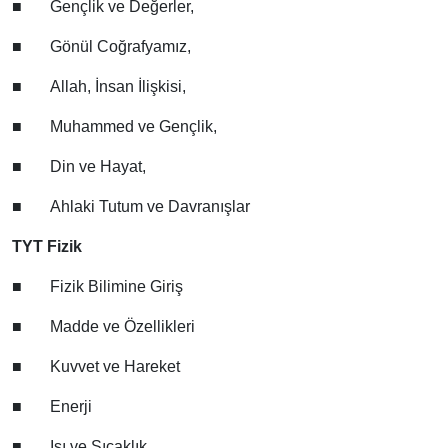
■
Gençlik ve Değerler,
■
Gönül Coğrafyamız,
■
Allah, İnsan İlişkisi,
■
Muhammed ve Gençlik,
■
Din ve Hayat,
■
Ahlaki Tutum ve Davranışlar
TYT Fizik
■
Fizik Bilimine Giriş
■
Madde ve Özellikleri
■
Kuvvet ve Hareket
■
Enerji
■
Isı ve Sıcaklık