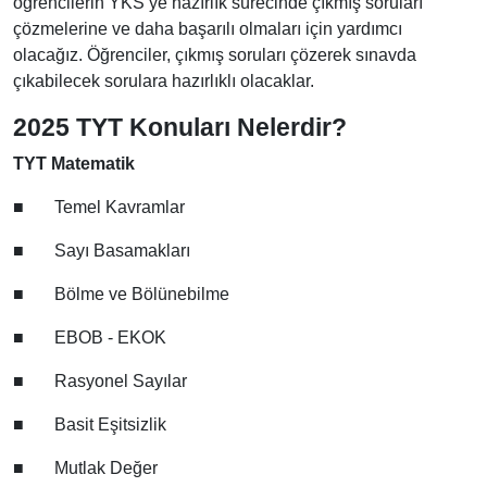
öğrencilerin YKS’ye hazırlık sürecinde çıkmış soruları
çözmelerine ve daha başarılı olmaları için yardımcı
olacağız. Öğrenciler, çıkmış soruları çözerek sınavda
çıkabilecek sorulara hazırlıklı olacaklar.
2025 TYT Konuları Nelerdir?
TYT Matematik
■
Temel Kavramlar
■
Sayı Basamakları
■
Bölme ve Bölünebilme
■
EBOB - EKOK
■
Rasyonel Sayılar
■
Basit Eşitsizlik
■
Mutlak Değer