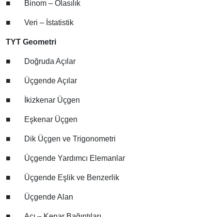
■
Binom – Olasılık
■
Veri – İstatistik
TYT Geometri
■
Doğruda Açılar
■
Üçgende Açılar
■
İkizkenar Üçgen
■
Eşkenar Üçgen
■
Dik Üçgen ve Trigonometri
■
Üçgende Yardımcı Elemanlar
■
Üçgende Eşlik ve Benzerlik
■
Üçgende Alan
■
Açı – Kenar Bağıntıları