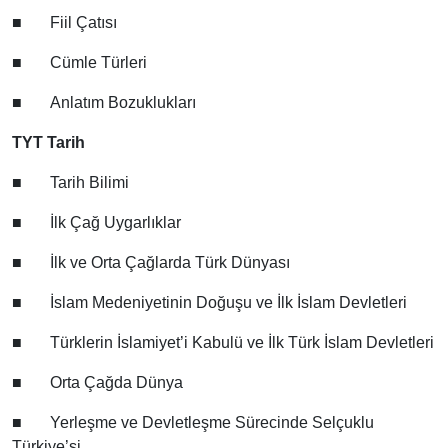
■
Fiil Çatısı
■
Cümle Türleri
■
Anlatım Bozuklukları
TYT Tarih
■
Tarih Bilimi
■
İlk Çağ Uygarlıklar
■
İlk ve Orta Çağlarda Türk Dünyası
■
İslam Medeniyetinin Doğuşu ve İlk İslam Devletleri
■
Türklerin İslamiyet’i Kabulü ve İlk Türk İslam Devletleri
■
Orta Çağda Dünya
■
Yerleşme ve Devletleşme Sürecinde Selçuklu
Türkiye’si