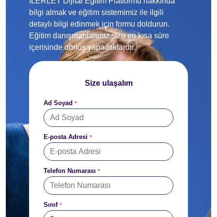
İLERLET Dijital Eğitim Platformu hakkında
bilgi almak ve eğitim sistemimiz ile ilgili
detaylı bilgi edinmek için formu doldurun.
Eğitim danışmanlarımız size en kısa süre
içerisinde dönüş yapacaklardır.
Size ulaşalım
Ad Soyad
*
E-posta Adresi
*
Telefon Numarası
*
Sınıf
*