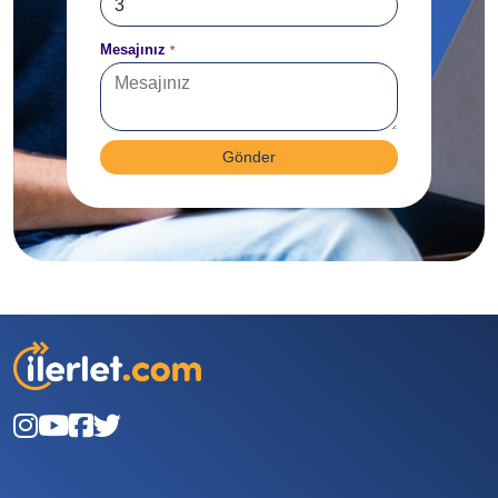
Mesajınız
*
Gönder