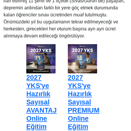
ilan edilmiş 11 şehir ve 1 ilçede (Sivas/Gürün’de) yaşayan,
depremin ardından farklı bir yere göç etmek durumunda
kalan öğrenciler sınav ücretinden muaf tutulmuştu.
Önümüzdeki yıl bu uygulamanın tekrar edilmeyeceği ve
herkesten, girecekleri her oturum başına ayrı ayrı ücret
alınmaya devam edileceği öngörülüyor.
2027
2027
YKS'ye
YKS'ye
Hazırlık
Hazırlık
Sayısal
Sayısal
AVANTAJ
PREMIUM
Online
Online
Eğitim
Eğitim