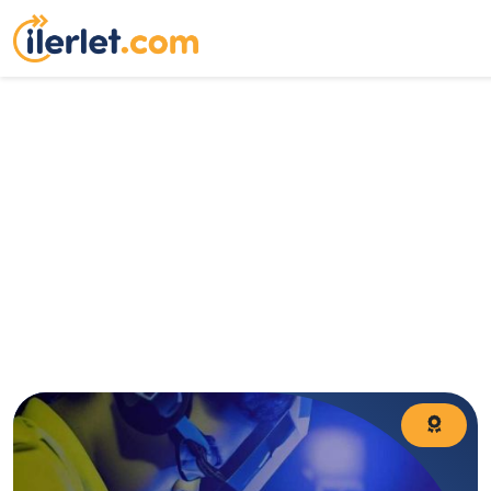
YKS başvuru tarihi 2024 nedir? Üniversite sınavı ne
zaman? YKS 2024 başvuru işlemleri 1-26 Şubat 2024
tarihleri arasında alınacak. 5-7 Mart 2024 tarihleri arasında
ise geç başvurular kabul edilecek. Geçtiğimiz yıl her YKS
oturumu için 115 TL başvuru ücreti alınmıştı. YKS 2024
başvuru ücreti, başvuru kılavuzu yayımlandığında
kesinleşecek.