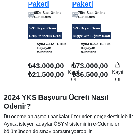
Paketi
Paketi
650+ Saat Online
750+ Saat Online
Canlı Ders
Canlı Ders
%90 Başarı Oranı
%95 Başarı Oranı
Grup Rehberlik Dersi
Kişiye Özel Eğitim Koçu
Ayda 3.112 TL'den
Ayda 5.022 TL'den
başlayan
başlayan
taksitlerle
taksitlerle
₺43.000,00
₺73.000,00
Kayıt
Kayıt
₺21.500,00
₺36.500,00
Ol
Ol
2024 YKS Başvuru Ücreti Nasıl
Ödenir?
Bu ödeme anlaşmalı bankalar üzerinden gerçekleştirilebilir.
Ayrıca isteyen adaylar ÖSYM sisteminin e-Ödemeler
bölümünden de sınav parasını yatırabilir.