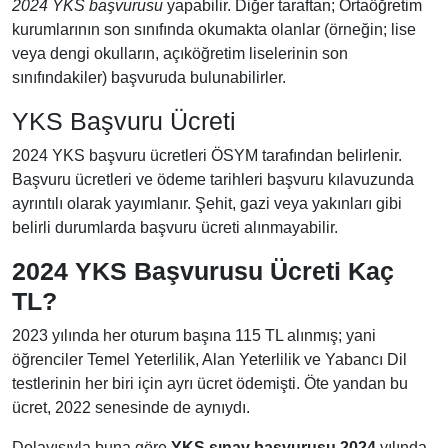
2024 YKS başvurusu
yapabilir. Diğer taraftan; Ortaöğretim
kurumlarının son sınıfında okumakta olanlar (örneğin; lise
veya dengi okulların, açıköğretim liselerinin son
sınıfındakiler) başvuruda bulunabilirler.
YKS Başvuru Ücreti
2024 YKS başvuru ücretleri ÖSYM tarafından belirlenir.
Başvuru ücretleri ve ödeme tarihleri başvuru kılavuzunda
ayrıntılı olarak yayımlanır. Şehit, gazi veya yakınları gibi
belirli durumlarda başvuru ücreti alınmayabilir.
2024 YKS Başvurusu Ücreti Kaç
TL?
2023 yılında her oturum başına 115 TL alınmış; yani
öğrenciler Temel Yeterlilik, Alan Yeterlilik ve Yabancı Dil
testlerinin her biri için ayrı ücret ödemişti. Öte yandan bu
ücret, 2022 senesinde de aynıydı.
Dolayısıyla buna göre
YKS sınav başvurusu 2024
yılında