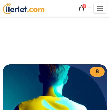
0
Ders çalışma programı nasıl hazırlanır? Günlük ve haftalık
program örnekleri, verimli çalışma teknikleri ve öğrencilere
özel planlama rehberi.