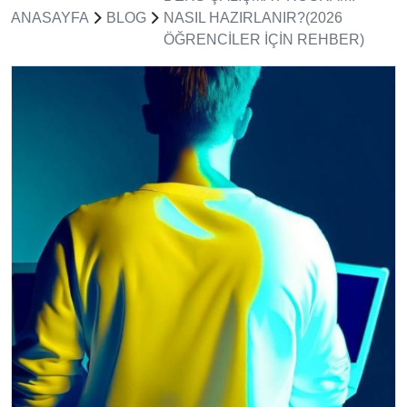
ANASAYFA
BLOG
NASIL HAZIRLANIR?(2026
ÖĞRENCILER İÇIN REHBER)