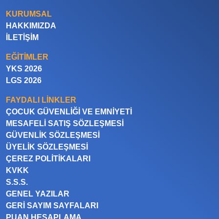
KURUMSAL
HAKKIMIZDA
İLETIŞIM
EĞITIMLER
YKS 2026
LGS 2026
FAYDALI LINKLER
ÇOCUK GÜVENLIĞI VE EMNIYETI
MESAFELI SATIŞ SÖZLEŞMESI
GÜVENLIK SÖZLEŞMESI
ÜYELIK SÖZLEŞMESI
ÇEREZ POLITIKALARI
KVKK
S.S.S.
GENEL YAZILAR
GERI SAYIM SAYFALARI
PUAN HESAPLAMA