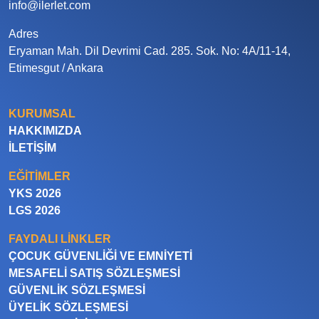
info@ilerlet.com
Adres
Eryaman Mah. Dil Devrimi Cad. 285. Sok. No: 4A/11-14,
Etimesgut / Ankara
KURUMSAL
HAKKIMIZDA
İLETIŞIM
EĞITIMLER
YKS 2026
LGS 2026
FAYDALI LINKLER
ÇOCUK GÜVENLIĞI VE EMNIYETI
MESAFELI SATIŞ SÖZLEŞMESI
GÜVENLIK SÖZLEŞMESI
ÜYELIK SÖZLEŞMESI