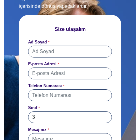
içerisinde dönüş yapacaklardır.
Size ulaşalım
Ad Soyad
*
E-posta Adresi
*
Telefon Numarası
*
Sınıf
*
Mesajınız
*