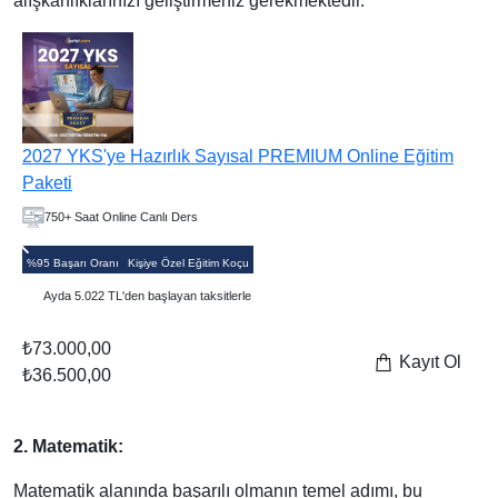
alışkanlıklarınızı geliştirmeniz gerekmektedir.
EMIUM Online Eğitim
2027 YKS'ye Hazırlık Sayısal AVANTA
Paketi
650+ Saat Online Canlı Ders
%90 Başarı Oranı
Grup Rehberlik Dersi
Ayda 3.112 TL'den başlayan taksitlerle
₺43.000,00
Kayıt Ol
₺21.500,00
2. Matematik:
Matematik alanında başarılı olmanın temel adımı, bu