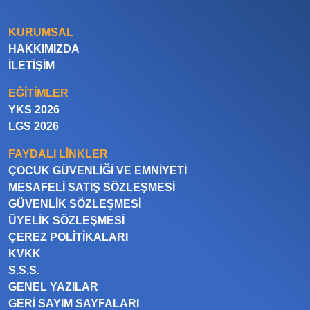
KURUMSAL
HAKKIMIZDA
İLETIŞIM
EĞITIMLER
YKS 2026
LGS 2026
FAYDALI LINKLER
ÇOCUK GÜVENLIĞI VE EMNIYETI
MESAFELI SATIŞ SÖZLEŞMESI
GÜVENLIK SÖZLEŞMESI
ÜYELIK SÖZLEŞMESI
ÇEREZ POLITIKALARI
KVKK
S.S.S.
GENEL YAZILAR
GERI SAYIM SAYFALARI