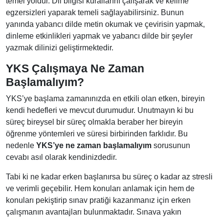
temel yoldur. Dil bilgisi kurallarını çalışarak ve kelime
egzersizleri yaparak temeli sağlayabilirsiniz. Bunun
yanında yabancı dilde metin okumak ve çevirisin yapmak,
dinleme etkinlikleri yapmak ve yabancı dilde bir şeyler
yazmak dilinizi geliştirmektedir.
YKS Çalışmaya Ne Zaman
Başlamalıyım?
YKS’ye başlama zamanınızda en etkili olan etken, bireyin
kendi hedefleri ve mevcut durumudur. Unutmayın ki bu
süreç bireysel bir süreç olmakla beraber her bireyin
öğrenme yöntemleri ve süresi birbirinden farklıdır. Bu
nedenle
YKS’ye ne zaman başlamalıyım
sorusunun
cevabı asıl olarak kendinizdedir.
Tabi ki ne kadar erken başlanırsa bu süreç o kadar az stresli
ve verimli geçebilir. Hem konuları anlamak için hem de
konuları pekiştirip sınav pratiği kazanmanız için erken
çalışmanın avantajları bulunmaktadır. Sınava yakın