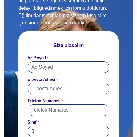
bilgi almak ve eğitim sistemimiz ile ilgili
detaylı bilgi edinmek için formu doldurun.
Eğitim danışmanlarımız size en kısa süre
içerisinde dönüş yapacaklardır.
Size ulaşalım
Ad Soyad
*
E-posta Adresi
*
Telefon Numarası
*
Sınıf
*