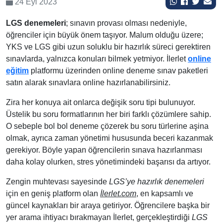
24 Eyl 2023
LGS denemeleri
; sınavın provası olması nedeniyle,
öğrenciler için büyük önem taşıyor. Malum olduğu üzere;
YKS ve LGS gibi uzun soluklu bir hazırlık süreci gerektiren
sınavlarda, yalnızca konuları bilmek yetmiyor. İlerlet
online
eğitim
platformu üzerinden online deneme sınav paketleri
satın alarak sınavlara online hazırlanabilirsiniz.
Zira her konuya ait onlarca değişik soru tipi bulunuyor.
Üstelik bu soru formatlarının her biri farklı çözümlere sahip.
O sebeple bol bol deneme çözerek bu soru türlerine aşina
olmak, ayrıca zaman yönetimi hususunda beceri kazanmak
gerekiyor. Böyle yapan öğrencilerin sınava hazırlanması
daha kolay olurken, stres yönetimindeki başarısı da artıyor.
Zengin muhtevası sayesinde
LGS’ye hazırlık denemeleri
için en geniş platform olan
İlerlet.com
, en kapsamlı ve
güncel kaynakları bir araya getiriyor. Öğrencilere başka bir
yer arama ihtiyacı bırakmayan İlerlet, gerçekleştirdiği
LGS