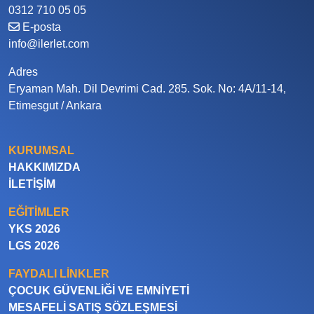
0312 710 05 05
E-posta
info@ilerlet.com
Adres
Eryaman Mah. Dil Devrimi Cad. 285. Sok. No: 4A/11-14,
Etimesgut / Ankara
KURUMSAL
HAKKIMIZDA
İLETIŞIM
EĞITIMLER
YKS 2026
LGS 2026
FAYDALI LINKLER
ÇOCUK GÜVENLIĞI VE EMNIYETI
MESAFELI SATIŞ SÖZLEŞMESI