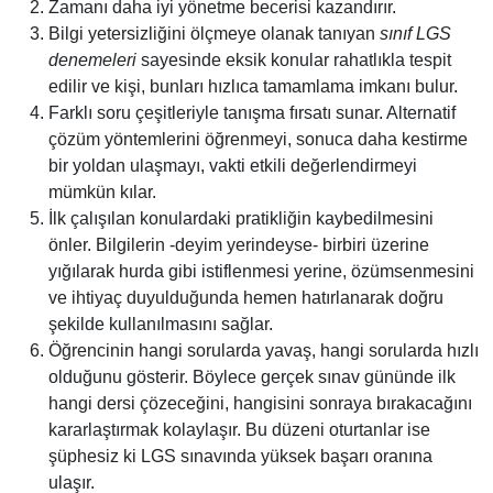
Zamanı daha iyi yönetme becerisi kazandırır.
Bilgi yetersizliğini ölçmeye olanak tanıyan
sınıf LGS
denemeleri
sayesinde eksik konular rahatlıkla tespit
edilir ve kişi, bunları hızlıca tamamlama imkanı bulur.
Farklı soru çeşitleriyle tanışma fırsatı sunar. Alternatif
çözüm yöntemlerini öğrenmeyi, sonuca daha kestirme
bir yoldan ulaşmayı, vakti etkili değerlendirmeyi
mümkün kılar.
İlk çalışılan konulardaki pratikliğin kaybedilmesini
önler. Bilgilerin -deyim yerindeyse- birbiri üzerine
yığılarak hurda gibi istiflenmesi yerine, özümsenmesini
ve ihtiyaç duyulduğunda hemen hatırlanarak doğru
şekilde kullanılmasını sağlar.
Öğrencinin hangi sorularda yavaş, hangi sorularda hızlı
olduğunu gösterir. Böylece gerçek sınav gününde ilk
hangi dersi çözeceğini, hangisini sonraya bırakacağını
kararlaştırmak kolaylaşır. Bu düzeni oturtanlar ise
şüphesiz ki LGS sınavında yüksek başarı oranına
ulaşır.