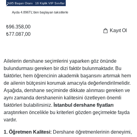
%95 Başarı Oranı
Kişiye Özel Eğitim Koçu
Ayda 5.022 TL'den başlayan taksitlerle
₺73.000,00
Kayıt Ol
₺36.500,00
Ailelerin dershane seçimlerini yaparken göz önünde
bulundurması gereken bir dizi faktör bulunmaktadır. Bu
faktörler, hem öğrencinin akademik başarısını artırmak hem
de ailenin bütçesini korumak amacıyla değerlendirilmelidir.
Aşağıda, dershane seçiminde dikkate alınması gereken ve
aynı zamanda dershanenin kalitesini özetleyen önemli
faktörleri bulabilirsiniz.
İstanbul dershane fiyatları
araştırırken öncelikle bu kriterleri gözden geçirmekte fayda
vardır.
1. Öğretmen Kalitesi:
Dershane öğretmenlerinin deneyimi,