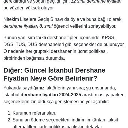
gerektirdiği ve yoğun geçtiği için,
12 sınıf dershane fiyatları
bu yüzden yüksek oluyor.
Nitekim Liselere Geçiş Sınavı da öyle ve buna bağlı olarak
dershane fiyatları 8. sınıf
öğrenci velilerini zorlayabiliyor.
Bunun yanı sıra farklı dershane tipleri içerisinde; KPSS,
DGS, TUS, DUS dershaneleri gibi seçenekler de bulunuyor.
O nedenle her gruptaki dershanenin ücret politikası,
birbirinden bağımsız durumda.
Diğer: Güncel İstanbul Dershane
Fiyatları Neye Göre Belirlenir?
Yukarıda saydığımız faktörlerin yanı sıra; şu unsurlar da,
İstanbul
dershane fiyatları 2024-2025
araştırması yaparken
seçeneklerinizin oldukça genişlemesine yol açabilir:
Kurumun referansları,
Sunulan ödeme seçenekleri, indirim imkânları, taksit
alternatifleri, iade politikasına ilişkin detaylar,