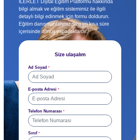
İLERLET Dijital Eğitim Platformu hakkında
bilgi almak ve eğitim sistemimiz ile ilgili
detaylı bilgi edinmek için formu doldurun.
Eğitim danışmanlarımız size en kısa süre
içerisinde dönüş yapacaklardır.
Size ulaşalım
Ad Soyad
*
E-posta Adresi
*
Telefon Numarası
*
Sınıf
*