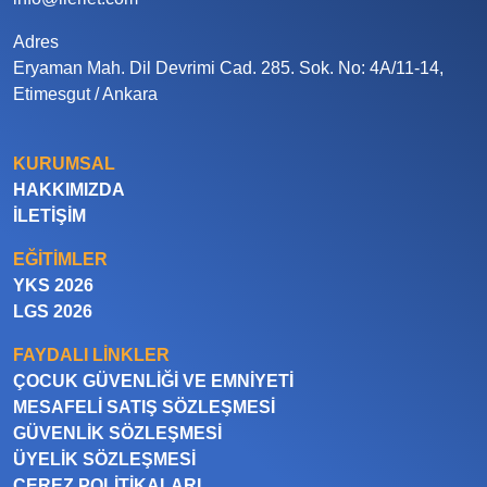
Adres
Eryaman Mah. Dil Devrimi Cad. 285. Sok. No: 4A/11-14,
Etimesgut / Ankara
KURUMSAL
HAKKIMIZDA
İLETIŞIM
EĞITIMLER
YKS 2026
LGS 2026
FAYDALI LINKLER
ÇOCUK GÜVENLIĞI VE EMNIYETI
MESAFELI SATIŞ SÖZLEŞMESI
GÜVENLIK SÖZLEŞMESI
ÜYELIK SÖZLEŞMESI
ÇEREZ POLITIKALARI