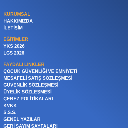
KURUMSAL
HAKKIMIZDA
İLETIŞIM
EĞITIMLER
YKS 2026
LGS 2026
FAYDALI LINKLER
ÇOCUK GÜVENLIĞI VE EMNIYETI
MESAFELI SATIŞ SÖZLEŞMESI
GÜVENLIK SÖZLEŞMESI
ÜYELIK SÖZLEŞMESI
ÇEREZ POLITIKALARI
KVKK
S.S.S.
GENEL YAZILAR
GERI SAYIM SAYFALARI