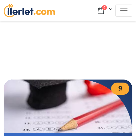
0
LGS 2026 Matematik konuları nelerdir? Güncel konu listesi,
en çok soru gelen başlıklar ve etkili çalışma önerileriyle
LGS hazırlığınızı güçlendirin!