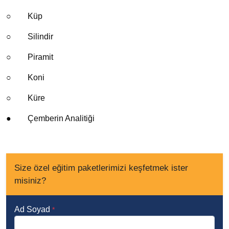
○
Küp
○
Silindir
○
Piramit
○
Koni
○
Küre
●
Çemberin Analitiği
Size özel eğitim paketlerimizi keşfetmek ister
misiniz?
Ad Soyad
*