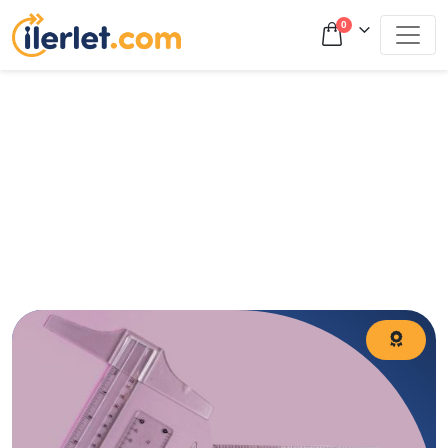
0
Geometri çalışırken doğru yöntemleri bilmek, sınav
başarınızı doğrudan etkiler ve yüksek netler yapmanın
anahtarıdır. Peki, geometriye nasıl çalışılmalı? Temelden
başlayarak etkili çalışma tekniklerini öğrenmek ve sınavda
avantaj sağlamak için blog yazımızı hemen inceleyin!