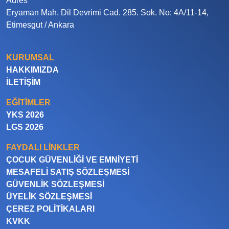
Adres
Eryaman Mah. Dil Devrimi Cad. 285. Sok. No: 4A/11-14,
Etimesgut / Ankara
KURUMSAL
HAKKIMIZDA
İLETIŞIM
EĞITIMLER
YKS 2026
LGS 2026
FAYDALI LINKLER
ÇOCUK GÜVENLIĞI VE EMNIYETI
MESAFELI SATIŞ SÖZLEŞMESI
GÜVENLIK SÖZLEŞMESI
ÜYELIK SÖZLEŞMESI
ÇEREZ POLITIKALARI
KVKK