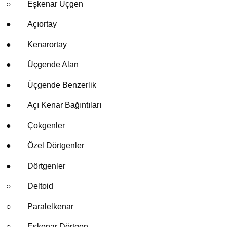
○
Eşkenar Üçgen
●
Açıortay
●
Kenarortay
●
Üçgende Alan
●
Üçgende Benzerlik
●
Açı Kenar Bağıntıları
●
Çokgenler
●
Özel Dörtgenler
●
Dörtgenler
○
Deltoid
○
Paralelkenar
○
Eşkenar Dörtgen