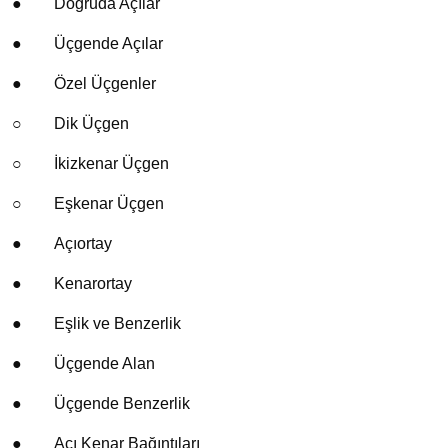
●
Doğruda Açılar
●
Üçgende Açılar
●
Özel Üçgenler
○
Dik Üçgen
○
İkizkenar Üçgen
○
Eşkenar Üçgen
●
Açıortay
●
Kenarortay
●
Eşlik ve Benzerlik
●
Üçgende Alan
●
Üçgende Benzerlik
●
Açı Kenar Bağıntıları