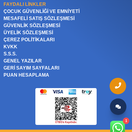
FAYDALI LINKLER
ÇOCUK GÜVENLIĞI VE EMNIYETI
MESAFELI SATIŞ SÖZLEŞMESI
GÜVENLIK SÖZLEŞMESI
ÜYELIK SÖZLEŞMESI
ÇEREZ POLITIKALARI
KVKK
S.S.S.
GENEL YAZILAR
GERI SAYIM SAYFALARI
PUAN HESAPLAMA
1