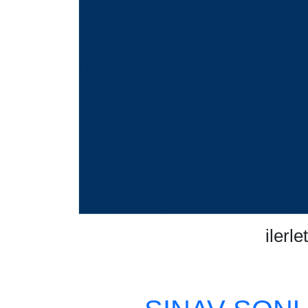
ilerl