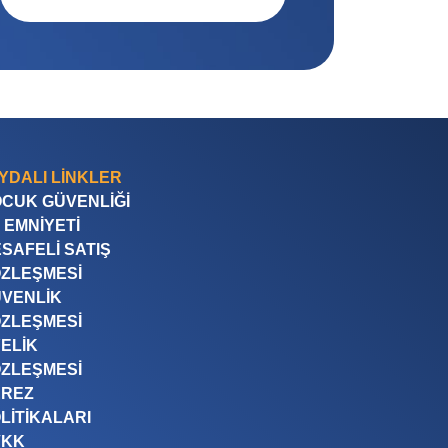
YDALI LINKLER
CUK GÜVENLIĞI
 EMNIYETI
SAFELI SATIŞ
ZLEŞMESI
VENLIK
ZLEŞMESI
ELIK
ZLEŞMESI
EREZ
LITIKALARI
VKK