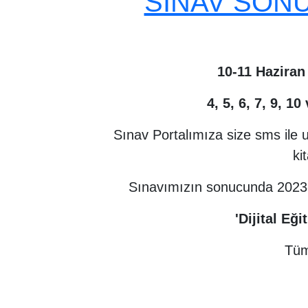
SINAV SONU
10-11 Hazira
4, 5, 6, 7, 9, 1
Sınav Portalımıza size sms ile u
ki
Sınavımızın sonucunda
2023-
'Dijital Eğ
Tüm