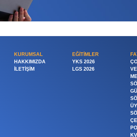
KURUMSAL
EĞITIMLER
FA
HAKKIMIZDA
YKS 2026
ÇO
İLETIŞIM
LGS 2026
VE
ME
SÖ
GÜ
SÖ
ÜY
SÖ
Ç
PO
K