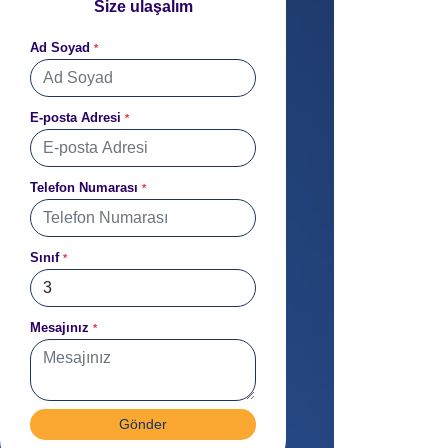
Size ulaşalım
Ad Soyad
*
E-posta Adresi
*
Telefon Numarası
*
Sınıf
*
Mesajınız
*
Gönder