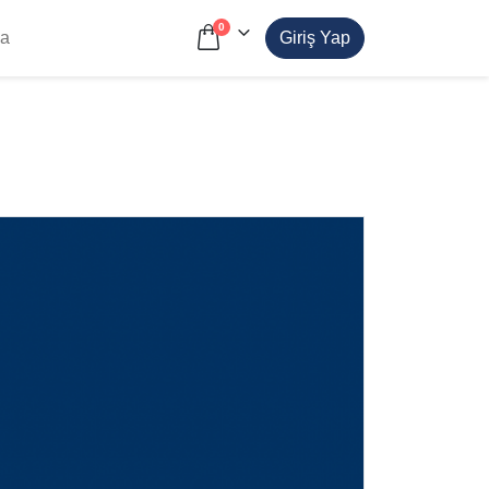
0
da
Giriş Yap