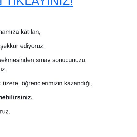
TIKLAYINIZ!
namıza katılan,
eşekkür ediyoruz.
lar sekmesinden sınav sonucunuzu,
iz.
k üzere, öğrenclerimizin kazandığı,
ebilirsiniz.
ruz.