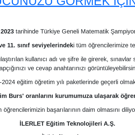
CUNUZU GÖRMEK İÇİN 
n 2023
tarihinde Türkiye Geneli Matematik Şampiyo
0 ve 11. sınıf seviyelerindek
i tüm öğrencilerimize t
laştırılan kullanıcı adı ve şifre ile girerek, sınav
tapçığınızı ve cevap anahtarınızı görüntüleyebilirsin
2024 eğitim öğretim yılı paketlerinde geçerli olma
itim Burs' oranlarını kurumumuza ulaşarak öğren
 öğrencilerimizin başarılarının daim olmasını diliyo
İLERLET Eğitim Teknolojileri A.Ş.