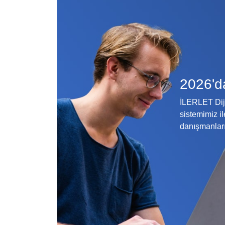
2026'd
İLERLET Diji
sistemimiz il
danışmanları